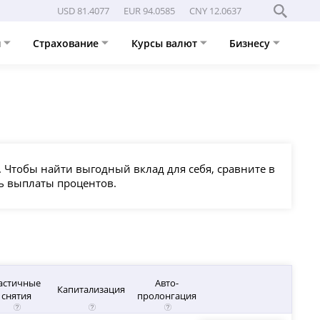
USD 81.4077
EUR 94.0585
CNY 12.0637
и
Страхование
Курсы валют
Бизнесу
. Чтобы найти выгодный вклад для себя, сравните в
ть выплаты процентов.
астичные
Авто-
Капитализация
снятия
пролонгация