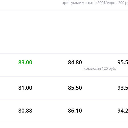
при сумме меньше 300$/евро - 300 
83.00
84.80
95.
комиссия 120 руб.
81.00
85.50
93.
80.88
86.10
94.