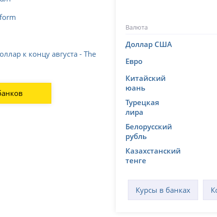
nform
Валюта
l
Доллар США
ллар к концу августа - The
Евро
Китайский
юань
банков
Турецкая
лира
Белорусский
рубль
Казахстанский
тенге
Курсы в банках
К