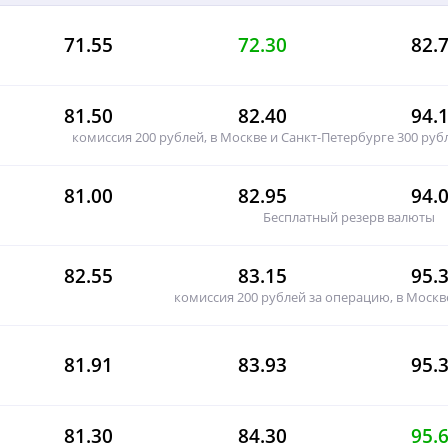
71.55
72.30
82.
81.50
82.40
94.
комиссия 200 рублей, в Москве и Санкт-Петербурге 300 рубл
81.00
82.95
94.
Бесплатный резерв валюты
82.55
83.15
95.
комиссия 200 рублей за операцию, в Москв
81.91
83.93
95.
81.30
84.30
95.