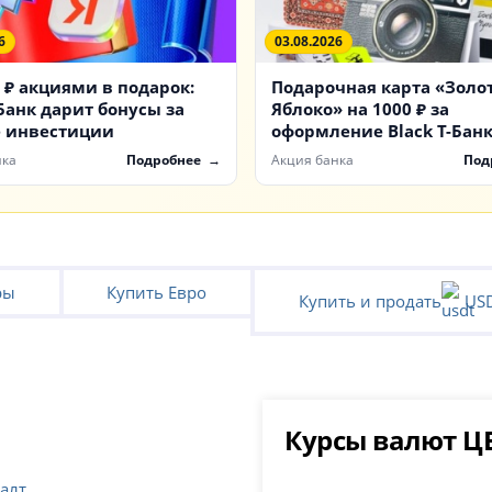
6
03.08.2026
 ₽ акциями в подарок:
Подарочная карта «Золо
Банк дарит бонусы за
Яблоко» на 1000 ₽ за
 инвестиции
оформление Black Т-Бан
нка
Подробнее
Акция банка
Под
ры
Купить Евро
Купить и продать
US
Курсы валют Ц
балт