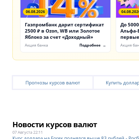
06.08.2026
04.08.202
Газпромбанк дарит сертификат
До 5000
2500 ₽ в Ozon, WB или Золотое
Альфа-
Яблоко за счет «Доходный»
первые
Акция банка
Подробнее
Акция ба
Прогнозы курсов валют
Купить долла
Новости курсов валют
07 Августа 22:11
Курс доллара на Forex поднялся выше 83 рублей - Рос