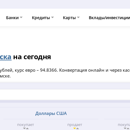
Банки
Кредиты
Карты
Вклады/инвестици
ска
на сегодня
лей, курс евро – 94.8366. Конвертация онлайн и через касс
мске.
Доллары США
покупает
продает
покуп