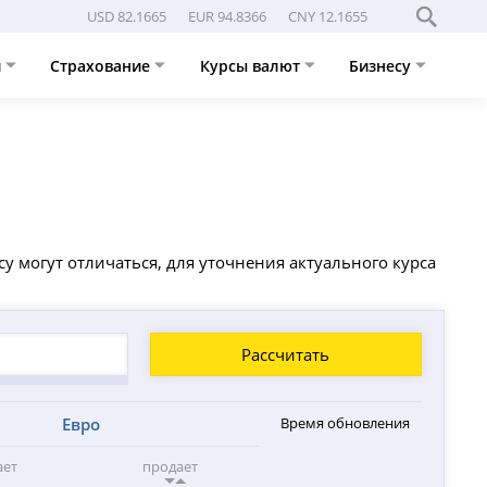
USD 82.1665
EUR 94.8366
CNY 12.1655
и
Страхование
Курсы валют
Бизнесу
у могут отличаться, для уточнения актуального курса
Рассчитать
Евро
Время обновления
ает
продает