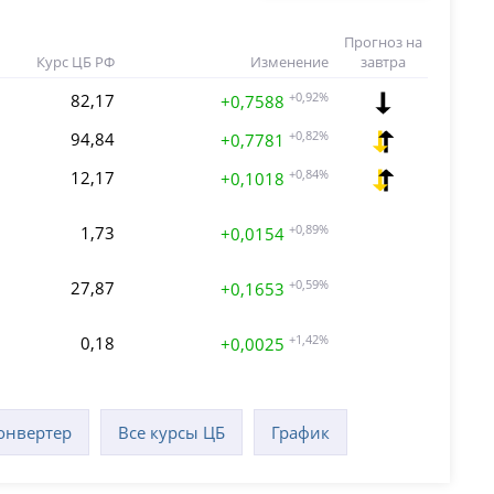
Прогноз на
Курс ЦБ РФ
Изменение
завтра
82,17
+0,92%
+0,7588
94,84
+0,82%
+0,7781
12,17
+0,84%
+0,1018
1,73
+0,89%
+0,0154
27,87
+0,59%
+0,1653
0,18
+1,42%
+0,0025
онвертер
Все курсы ЦБ
График