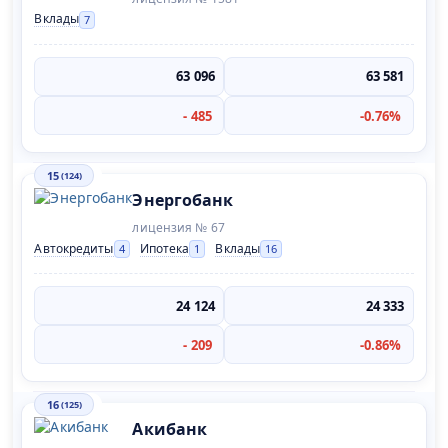
Вклады
7
63 096
63 581
- 485
-0.76%
15
(124)
Энергобанк
лицензия № 67
Автокредиты
Ипотека
Вклады
4
1
16
24 124
24 333
- 209
-0.86%
16
(125)
Акибанк