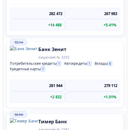
282 472
267 983
+14 488
+5.41%
13
(34)
Банк Зенит
лицензия № 3255
Потребительские кредиты
Автокредиты
Вклады
1
1
8
Кредитные карты
1
281 944
279 112
+2 832
+1.01%
14
(80)
Тимер Банк
лицензия № 1581