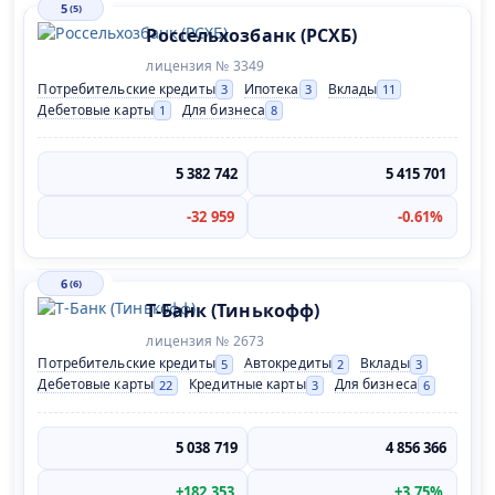
5
(5)
Россельхозбанк (РСХБ)
лицензия № 3349
Потребительские кредиты
Ипотека
Вклады
3
3
11
Дебетовые карты
Для бизнеса
1
8
5 382 742
5 415 701
-32 959
-0.61%
6
(6)
Т-Банк (Тинькофф)
лицензия № 2673
Потребительские кредиты
Автокредиты
Вклады
5
2
3
Дебетовые карты
Кредитные карты
Для бизнеса
22
3
6
5 038 719
4 856 366
+182 353
+3.75%