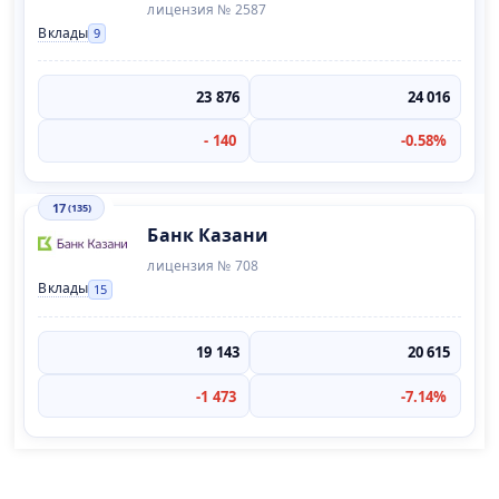
лицензия № 2587
Вклады
9
23 876
24 016
- 140
-0.58%
17
(135)
Банк Казани
лицензия № 708
Вклады
15
19 143
20 615
-1 473
-7.14%