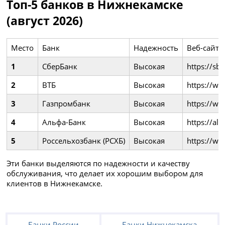
Топ-5 банков в Нижнекамске
(август 2026)
Место
Банк
Надежность
Веб-сайт
1
СберБанк
Высокая
https://sb
2
ВТБ
Высокая
https://ww
3
Газпромбанк
Высокая
https://w
4
Альфа-Банк
Высокая
https://alf
5
Россельхозбанк (РСХБ)
Высокая
https://ww
Эти банки выделяются по надежности и качеству
обслуживания, что делает их хорошим выбором для
клиентов в Нижнекамске.
Банки России
Банки Нижнекамска