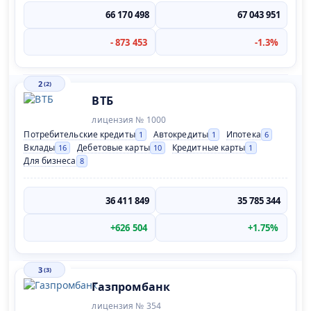
66 170 498
67 043 951
- 873 453
-1.3%
2
(2)
ВТБ
лицензия № 1000
Потребительские кредиты
Автокредиты
Ипотека
1
1
6
Вклады
Дебетовые карты
Кредитные карты
16
10
1
Для бизнеса
8
36 411 849
35 785 344
+626 504
+1.75%
3
(3)
Газпромбанк
лицензия № 354