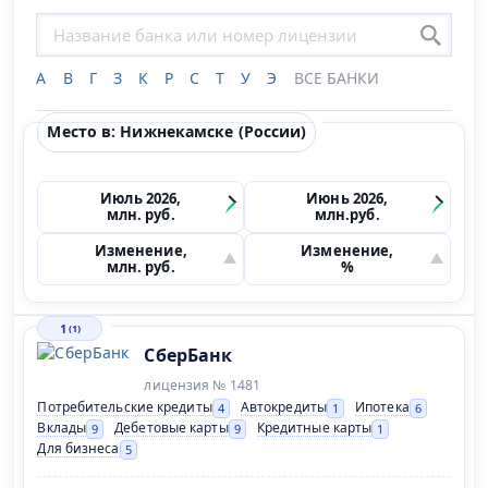
А
В
Г
З
К
Р
С
Т
У
Э
ВСЕ БАНКИ
Место в: Нижнекамске (России)
Июль 2026,
Июнь 2026,
млн. руб.
млн.руб.
Изменение,
Изменение,
млн. руб.
%
1
(1)
СберБанк
лицензия № 1481
Потребительские кредиты
Автокредиты
Ипотека
4
1
6
Вклады
Дебетовые карты
Кредитные карты
9
9
1
Для бизнеса
5