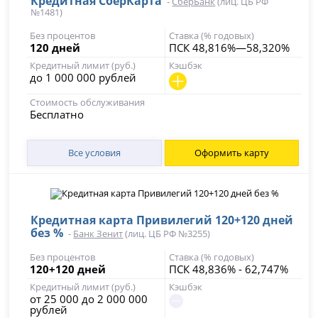
Кредитная СберКарта
-
СберБанк
(лиц. ЦБ РФ
№1481)
Без процентов
Ставка (% годовых)
120 дней
ПСК 48,816%—58,320%
Кредитный лимит (руб.)
Кэшбэк
до 1 000 000 рублей
Стоимость обслуживания
Бесплатно
Все условия
Оформить карту
Кредитная карта Привилегий 120+120 дней
без %
-
Банк Зенит
(лиц. ЦБ РФ №3255)
Без процентов
Ставка (% годовых)
120+120 дней
ПСК 48,836% - 62,747%
Кредитный лимит (руб.)
Кэшбэк
от 25 000 до 2 000 000
рублей