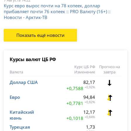
Курс евро вырос почти на 78 копеек, доллар
прибавляет почти 76 копеек :: PRO Валюту (16+) ::
Новости - Арктик-ТВ
Показать ещё новости
Курсы валют ЦБ РФ
Курс ЦБ РФ
Прогноз на
Валюта
Изменение
завтра
Доллар США
82,17
+0,92%
+0,7588
Евро
94,84
+0,82%
+0,7781
Китайский
12,17
юань
+0,84%
+0,1018
Турецкая
1,73