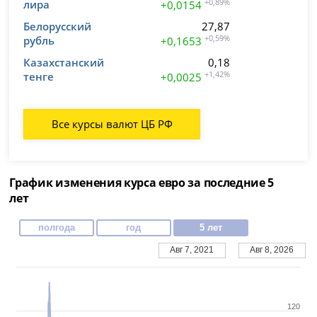
лира
+0,89%
+0,0154
Белорусский
27,87
рубль
+0,59%
+0,1653
Казахстанский
0,18
тенге
+1,42%
+0,0025
Все курсы валют ЦБ РФ
График изменения курса евро за последние 5
лет
полгода
год
5 лет
Авг 7, 2021
Авг 8, 2026
120