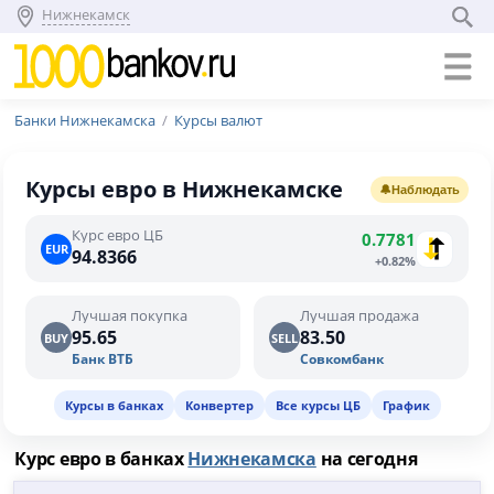
Нижнекамск
Банки Нижнекамска
Курсы валют
Курсы евро в Нижнекамске
🔔
Наблюдать
Курс евро ЦБ
0.7781
EUR
94.8366
+0.82%
Лучшая покупка
Лучшая продажа
95.65
83.50
BUY
SELL
Банк ВТБ
Совкомбанк
Курсы в банках
Конвертер
Все курсы ЦБ
График
Курс евро в банках
Нижнекамска
на сегодня