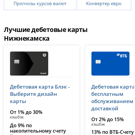
Прогнозы курсов валют
Конвертер евро
Лучшие дебетовые карты
Нижнекамска
Т-Банк (Тинькофф)
ВТБ
Дебетовая карта Блэк -
Дебетовая карта
лицензия № 2673
лицензия № 1000
Выберите дизайн
бесплатным
карты
обслуживанием
доставкой
От 1% до 30%
кэшбэк
От 2% до 15%
кэшбэк
До 9% по
накопительному счету
13% по ВТБ-Счету