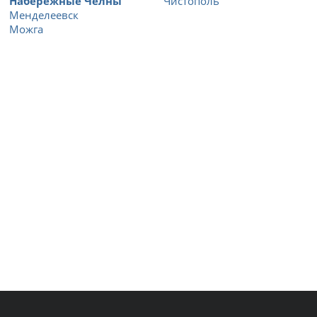
Набережные Челны
Чистополь
Менделеевск
Можга