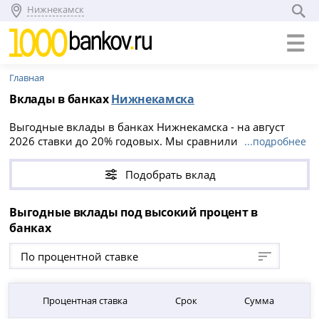
Нижнекамск
Главная
Вклады в банках
Нижнекамска
Выгодные вклады в банках Нижнекамска - на август
2026 ставки до 20% годовых. Мы сравнили условия всех
...подробнее
вкладов в Нижнекамске, вы можете положить деньги на
срок от 1 до 5760 дней, минимальная сумма вклада от 1
Подобрать вклад
000 ₽.
Выгодные вклады под высокий процент в
банках
По процентной ставке
Процентная ставка
Срок
Сумма