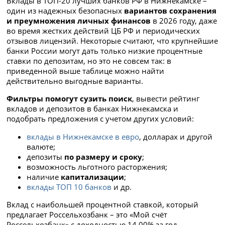
Вклады в ТОП-20 лучших банков РФ в Нижнекамске –
один из надежных безопасных
вариантов
сохранения
и преумножения личных финансов
в 2026 году, даже
во время жестких действий ЦБ РФ и периодических
отзывов лицензий. Некоторые считают, что крупнейшие
банки России могут дать только низкие процентные
ставки по депозитам, но это не совсем так: в
приведенной выше таблице можно найти
действительно выгодные варианты.
Фильтры помогут сузить поиск
, вывести рейтинг
вкладов и депозитов в банках Нижнекамска и
подобрать предложения с учетом других условий:
вклады в Нижнекамске в евро
, долларах и другой
валюте;
депозиты
по размеру и сроку
;
возможность льготного расторжения;
наличие
капитализации
;
вклады ТОП 10 банков
и др.
Вклад с наибольшей процентной ставкой, который
предлагает Россельхозбанк – это «Мой счёт
Россельхозбанк» с доходностью 14.00% за год.