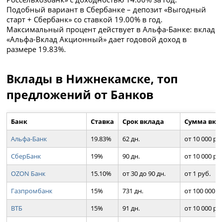
Подобный вариант в Сбербанке – депозит «Выгодный
старт + Сбербанк» со ставкой 19.00% в год.
Максимальный процент действует в Альфа-Банке: вклад
«Альфа-Вклад Акционный» дает годовой доход в
размере 19.83%.
Вклады в Нижнекамске, топ
предложений от Банков
Банк
Ставка
Срок вклада
Сумма вкл
Альфа-Банк
19.83%
62 дн.
от 10 000 ру
СберБанк
19%
90 дн.
от 10 000 ру
OZON Банк
15.10%
от 30 до 90 дн.
от 1 руб.
Газпромбанк
15%
731 дн.
от 100 000 р
ВТБ
15%
91 дн.
от 10 000 ру