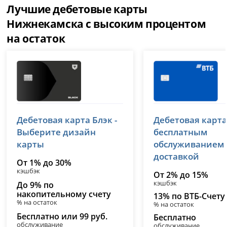
Лучшие дебетовые карты
Нижнекамска с высоким процентом
на остаток
Т-Банк (Тинькофф)
ВТБ
Дебетовая карта Блэк -
Дебетовая карта
лицензия № 2673
лицензия № 1000
Выберите дизайн
бесплатным
карты
обслуживанием
доставкой
От 1% до 30%
кэшбэк
От 2% до 15%
кэшбэк
До 9% по
накопительному счету
13% по ВТБ-Счету
% на остаток
% на остаток
Бесплатно или 99 руб.
Бесплатно
обслуживание
обслуживание