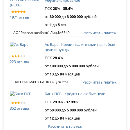
Рефинансирование
ПСК
28
% -
35
.
4
%
от
30 000
до
3 000 000
рублей
1971 отзыв
от
1
до
5
лет
Рассчитать платеж
АО "Россельхозбанк" Лиц.№3349
Ак Барс - Кредит наличными на любые
цели и нужды
ПСК
28
.
4
%
223 отзыва
от
100 000
до
5 000 000
рублей
от
13
до
84
месяцев
Рассчитать платеж
ПАО «АК БАРС» БАНК Лиц.№2590
Банк ПСБ - Кредит на любые цели
ПСК
29
.
9
% -
37
.
99
%
352 отзыва
от
50 000
до
5 000 000
рублей
от
12
до
84
месяцев
Рассчитать платеж