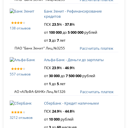
Банк Зенит - Рефинансирование
кредитов
ПСК
23
.
5
% -
37
.
8
%
138 отзывов
от
100 000
до
5 000 000
рублей
от
3
до
7
лет
Рассчитать платеж
ПАО "Банк Зенит" Лиц.№3255
Альфа-Банк - Деньги до зарплаты
ПСК
23
.
9
% -
46
.
9
%
557 отзывов
от
30 000
до
7 500 000
рублей
от
1
до
5
лет
Рассчитать платеж
АО «АЛЬФА-БАНК» Лиц.№1326
СберБанк - Кредит наличными
ПСК
24
.
9
% -
44
.
8
%
3212 отзывов
от
10 000
рублей
от
3
до
60
месяцев