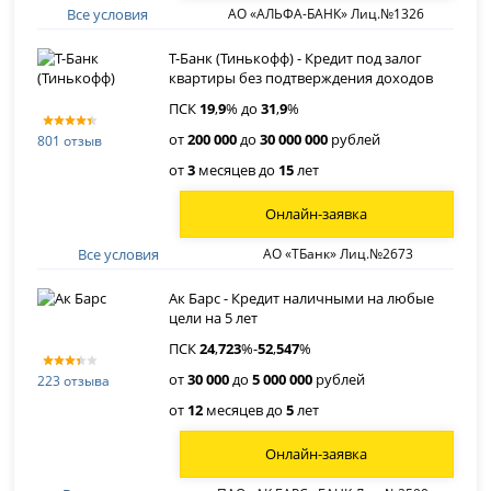
Все условия
АО «АЛЬФА-БАНК» Лиц.№1326
Т-Банк (Тинькофф) - Кредит под залог
квартиры без подтверждения доходов
ПСК
19
,
9
% до
31
,
9
%
от
200 000
до
30 000 000
рублей
801 отзыв
от
3
месяцев до
15
лет
Онлайн-заявка
Все условия
АО «ТБанк» Лиц.№2673
Ак Барс - Кредит наличными на любые
цели на 5 лет
ПСК
24
,
723
%-
52
,
547
%
от
30 000
до
5 000 000
рублей
223 отзыва
от
12
месяцев до
5
лет
Онлайн-заявка