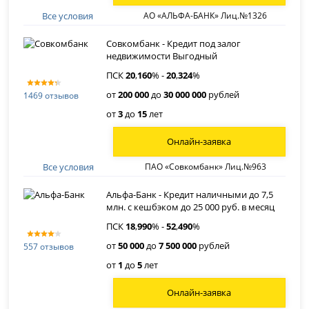
Все условия
АО «АЛЬФА-БАНК» Лиц.№1326
Совкомбанк - Кредит под залог
недвижимости Выгодный
ПСК
20
,
160
% -
20
,
324
%
от
200 000
до
30 000 000
рублей
1469 отзывов
от
3
до
15
лет
Онлайн-заявка
Все условия
ПАО «Совкомбанк» Лиц.№963
Альфа-Банк - Кредит наличными до 7,5
млн. с кешбэком до 25 000 руб. в месяц
ПСК
18
,
990
% -
52
,
490
%
от
50 000
до
7 500 000
рублей
557 отзывов
от
1
до
5
лет
Онлайн-заявка