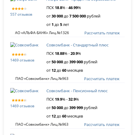
ПСК
18
.
8
% -
46
.
99
%
557 отзывов
от
30 000
до
7 500 000
рублей
от
1
до
5
лет
Рассчитать платеж
АО «АЛЬФА-БАНК» Лиц.№1326
Совкомбанк - Стандартный плюс
ПСК
18
.
88
% -
20
.
9
%
1469 отзывов
от
50 000
до
399 000
рублей
от
12
до
60
месяцев
Рассчитать платеж
ПАО «Совкомбанк» Лиц.№963
Совкомбанк - Пенсионный плюс
ПСК
19
.
9
% -
32
.
9
%
1469 отзывов
от
50 000
до
399 999
рублей
от
12
до
60
месяцев
Рассчитать платеж
ПАО «Совкомбанк» Лиц.№963