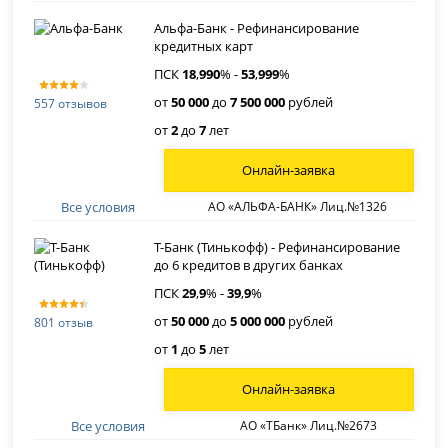
Альфа-Банк - Рефинансирование
кредитных карт
ПСК
18
,
990
% -
53
,
999
%
от
50 000
до
7 500 000
рублей
557 отзывов
от
2
до
7
лет
Онлайн-заявка
Все условия
АО «АЛЬФА-БАНК» Лиц.№1326
Т-Банк (Тинькофф) - Рефинансирование
до 6 кредитов в других банках
ПСК
29
,
9
% -
39
,
9
%
от
50 000
до
5 000 000
рублей
801 отзыв
от
1
до
5
лет
Онлайн-заявка
Все условия
АО «ТБанк» Лиц.№2673