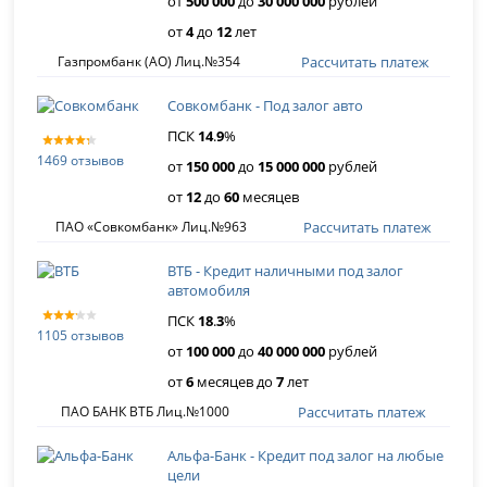
от
500 000
до
30 000 000
рублей
от
4
до
12
лет
Рассчитать платеж
Газпромбанк (АО) Лиц.№354
Совкомбанк - Под залог авто
ПСК
14
.
9
%
1469 отзывов
от
150 000
до
15 000 000
рублей
от
12
до
60
месяцев
Рассчитать платеж
ПАО «Совкомбанк» Лиц.№963
ВТБ - Кредит наличными под залог
автомобиля
ПСК
18
.
3
%
1105 отзывов
от
100 000
до
40 000 000
рублей
от
6
месяцев до
7
лет
Рассчитать платеж
ПАО БАНК ВТБ Лиц.№1000
Альфа-Банк - Кредит под залог на любые
цели