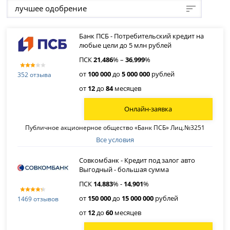
лучшее одобрение
Банк ПСБ - Потребительский кредит на
любые цели до 5 млн рублей
ПСК
21
,
486
% –
36
,
999
%
от
100 000
до
5 000 000
рублей
352 отзыва
от
12
до
84
месяцев
Онлайн-заявка
Публичное акционерное общество «Банк ПСБ» Лиц.№3251
Все условия
Совкомбанк - Кредит под залог авто
Выгодный - большая сумма
ПСК
14
,
883
% -
14
,
901
%
от
150 000
до
15 000 000
рублей
1469 отзывов
от
12
до
60
месяцев