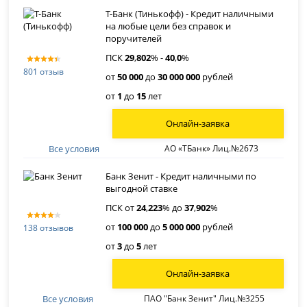
Т-Банк (Тинькофф) - Кредит наличными
на любые цели без справок и
поручителей
ПСК
29
,
802
% -
40
,
0
%
801 отзыв
от
50 000
до
30 000 000
рублей
от
1
до
15
лет
Онлайн-заявка
Все условия
АО «ТБанк» Лиц.№2673
Банк Зенит - Кредит наличными по
выгодной ставке
ПСК от
24
,
223
% до
37
,
902
%
от
100 000
до
5 000 000
рублей
138 отзывов
от
3
до
5
лет
Онлайн-заявка
Все условия
ПАО "Банк Зенит" Лиц.№3255