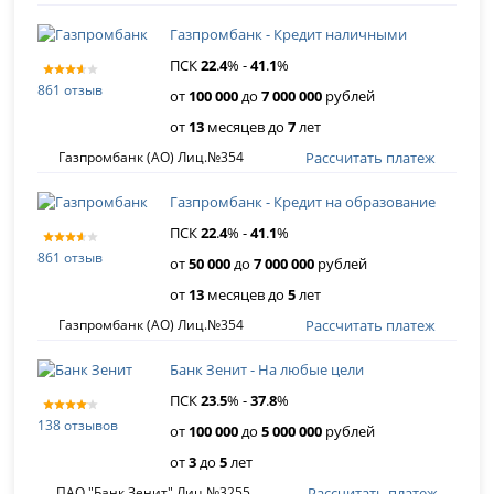
Газпромбанк - Кредит наличными
ПСК
22
.
4
% -
41
.
1
%
861 отзыв
от
100 000
до
7 000 000
рублей
от
13
месяцев до
7
лет
Рассчитать платеж
Газпромбанк (АО) Лиц.№354
Газпромбанк - Кредит на образование
ПСК
22
.
4
% -
41
.
1
%
861 отзыв
от
50 000
до
7 000 000
рублей
от
13
месяцев до
5
лет
Рассчитать платеж
Газпромбанк (АО) Лиц.№354
Банк Зенит - На любые цели
ПСК
23
.
5
% -
37
.
8
%
138 отзывов
от
100 000
до
5 000 000
рублей
от
3
до
5
лет
Рассчитать платеж
ПАО "Банк Зенит" Лиц.№3255