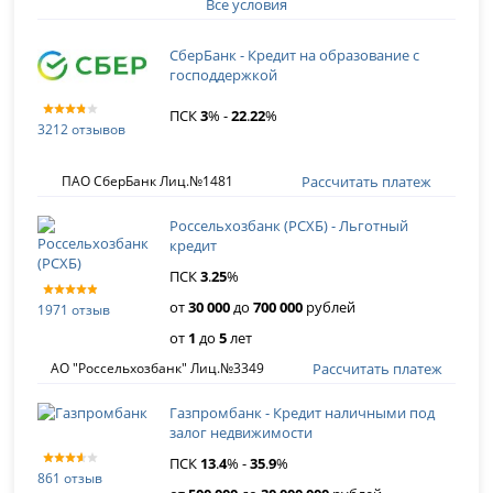
Все условия
СберБанк - Кредит на образование с
господдержкой
ПСК
3
% -
22
.
22
%
3212 отзывов
Рассчитать платеж
ПАО СберБанк Лиц.№1481
Россельхозбанк (РСХБ) - Льготный
кредит
ПСК
3
.
25
%
от
30 000
до
700 000
рублей
1971 отзыв
от
1
до
5
лет
Рассчитать платеж
АО "Россельхозбанк" Лиц.№3349
Газпромбанк - Кредит наличными под
залог недвижимости
ПСК
13
.
4
% -
35
.
9
%
861 отзыв