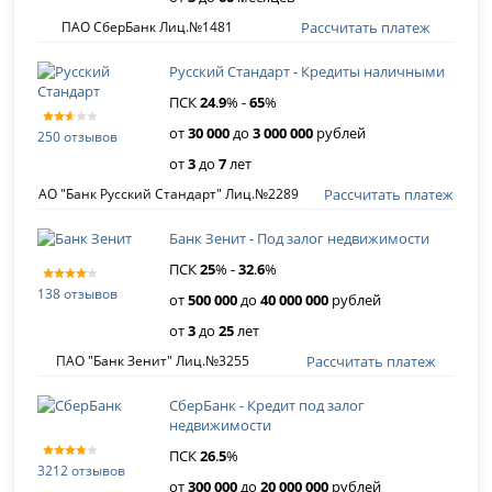
Рассчитать платеж
ПАО СберБанк Лиц.№1481
Русский Стандарт - Кредиты наличными
ПСК
24
.
9
% -
65
%
от
30 000
до
3 000 000
рублей
250 отзывов
от
3
до
7
лет
Рассчитать платеж
АО "Банк Русский Стандарт" Лиц.№2289
Банк Зенит - Под залог недвижимости
ПСК
25
% -
32
.
6
%
138 отзывов
от
500 000
до
40 000 000
рублей
от
3
до
25
лет
Рассчитать платеж
ПАО "Банк Зенит" Лиц.№3255
СберБанк - Кредит под залог
недвижимости
ПСК
26
.
5
%
3212 отзывов
от
300 000
до
20 000 000
рублей