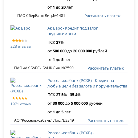
от
1
до
20
лет
Рассчитать платеж
ПАО СберБанк Лиц.№1481
Ак Барс - Кредит под залог
недвижимости
ПСК
27
%
223 отзыва
от
500 000
до
20 000 000
рублей
от
1
до
5
лет
Рассчитать платеж
ПАО «АК БАРС» БАНК Лиц.№2590
Россельхозбанк (РСХБ) - Кредит на
любые цели без залога и поручительства
ПСК
27
.
5
% -
35
.
4
%
от
30 000
до
5 000 000
рублей
1971 отзыв
от
1
до
5
лет
Рассчитать платеж
АО "Россельхозбанк" Лиц.№3349
Россельхозбанк (РСХБ) -