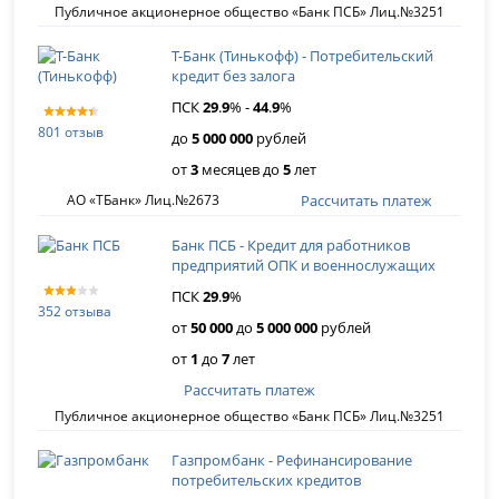
Публичное акционерное общество «Банк ПСБ» Лиц.№3251
Т-Банк (Тинькофф) - Потребительский
кредит без залога
ПСК
29
.
9
% -
44
.
9
%
801 отзыв
до
5 000 000
рублей
от
3
месяцев до
5
лет
Рассчитать платеж
АО «ТБанк» Лиц.№2673
Банк ПСБ - Кредит для работников
предприятий ОПК и военнослужащих
ПСК
29
.
9
%
352 отзыва
от
50 000
до
5 000 000
рублей
от
1
до
7
лет
Рассчитать платеж
Публичное акционерное общество «Банк ПСБ» Лиц.№3251
Газпромбанк - Рефинансирование
потребительских кредитов