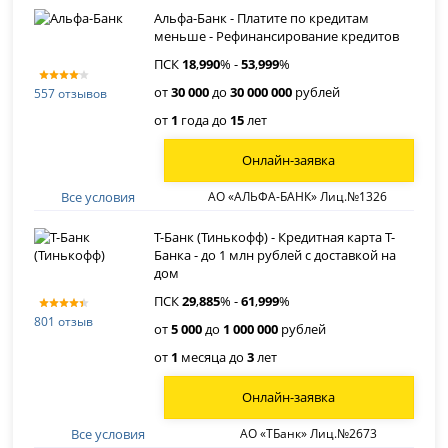
Альфа-Банк - Платите по кредитам
меньше - Рефинансирование кредитов
ПСК
18
,
990
% -
53
,
999
%
от
30 000
до
30 000 000
рублей
557 отзывов
от
1
года до
15
лет
Онлайн-заявка
Все условия
АО «АЛЬФА-БАНК» Лиц.№1326
Т-Банк (Тинькофф) - Кредитная карта Т-
Банка - до 1 млн рублей с доставкой на
дом
ПСК
29
,
885
% -
61
,
999
%
801 отзыв
от
5 000
до
1 000 000
рублей
от
1
месяца до
3
лет
Онлайн-заявка
Все условия
АО «ТБанк» Лиц.№2673