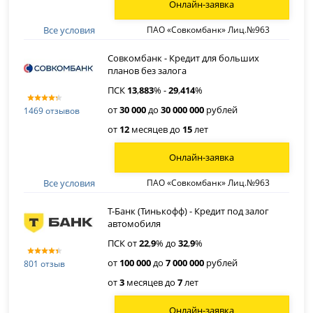
Онлайн-заявка
Все условия
ПАО «Совкомбанк» Лиц.№963
Совкомбанк - Кредит для больших
планов без залога
ПСК
13
,
883
% -
29
,
414
%
от
30 000
до
30 000 000
рублей
1469 отзывов
от
12
месяцев до
15
лет
Онлайн-заявка
Все условия
ПАО «Совкомбанк» Лиц.№963
Т-Банк (Тинькофф) - Кредит под залог
автомобиля
ПСК от
22
,
9
% до
32
,
9
%
от
100 000
до
7 000 000
рублей
801 отзыв
от
3
месяцев до
7
лет
Онлайн-заявка