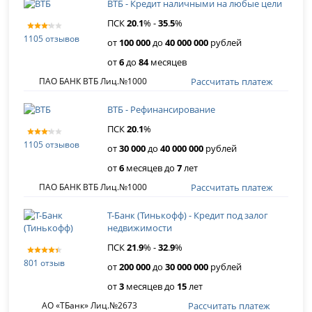
ВТБ - Кредит наличными на любые цели
ПСК
20
.
1
% -
35
.
5
%
1105 отзывов
от
100 000
до
40 000 000
рублей
от
6
до
84
месяцев
Рассчитать платеж
ПАО БАНК ВТБ Лиц.№1000
ВТБ - Рефинансирование
ПСК
20
.
1
%
1105 отзывов
от
30 000
до
40 000 000
рублей
от
6
месяцев до
7
лет
Рассчитать платеж
ПАО БАНК ВТБ Лиц.№1000
Т-Банк (Тинькофф) - Кредит под залог
недвижимости
ПСК
21
.
9
% -
32
.
9
%
801 отзыв
от
200 000
до
30 000 000
рублей
от
3
месяцев до
15
лет
Рассчитать платеж
АО «ТБанк» Лиц.№2673