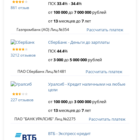
ПСК
33
.
4
% -
34
.
4
%
861 отзыв
от
100 000
до
7 000 000
рублей
от
13
месяцев до
7
лет
Рассчитать платеж
Газпромбанк (АО) Лиц.№354
СберБанк - Деньги до зарплаты
ПСК
44
.
4
%
3212 отзывов
от
3 000
до
5 000 000
рублей
Рассчитать платеж
ПАО СберБанк Лиц.№1481
Уралсиб - Кредит наличными на любые
цели
227 отзывов
от
100 000
до
3 000 000
рублей
от
13
месяцев до
7
лет
Рассчитать платеж
ПАО "БАНК УРАЛСИБ" Лиц.№2275
ВТБ - Экспресс-кредит