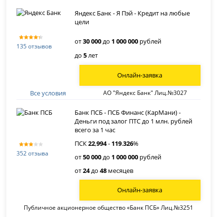
Яндекс Банк - Я Пэй - Кредит на любые
цели
от
30 000
до
1 000 000
рублей
135 отзывов
до
5
лет
Онлайн-заявка
Все условия
АО "Яндекс Банк" Лиц.№3027
Банк ПСБ - ПСБ Финанс (КарМани) -
Деньги под залог ПТС до 1 млн. рублей
всего за 1 час
ПСК
22
,
994
-
119
.
326
%
352 отзыва
от
50 000
до
1 000 000
рублей
от
24
до
48
месяцев
Онлайн-заявка
Публичное акционерное общество «Банк ПСБ» Лиц.№3251