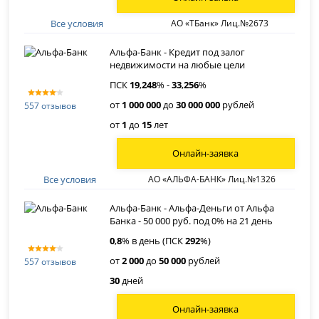
Все условия
АО «ТБанк» Лиц.№2673
Альфа-Банк - Кредит под залог
недвижимости на любые цели
ПСК
19
,
248
% -
33
,
256
%
от
1 000 000
до
30 000 000
рублей
557 отзывов
от
1
до
15
лет
Онлайн-заявка
Все условия
АО «АЛЬФА-БАНК» Лиц.№1326
Альфа-Банк - Альфа-Деньги от Альфа
Банка - 50 000 руб. под 0% на 21 день
0
,
8
% в день (ПСК
292
%)
от
2 000
до
50 000
рублей
557 отзывов
30
дней
Онлайн-заявка