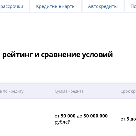
 рассрочки
Кредитные карты
Автокредиты
По
 рейтинг и сравнение условий
а по кредиту
Сумма кредита
Срок кр
от
50 000
до
30 000 000
от
3
д
рублей