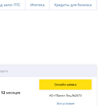
д залог ПТС
Ипотека
Кредиты для бизнеса
едита
Онлайн-заявка
о
12
месяцев
АО «ТБанк» Лиц.№2673
Все условия