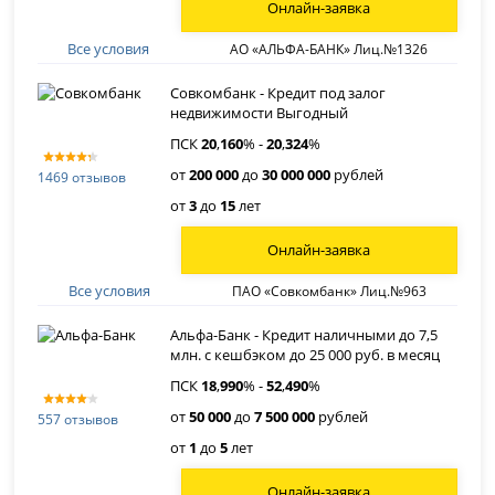
Онлайн-заявка
Все условия
АО «АЛЬФА-БАНК» Лиц.№1326
Совкомбанк - Кредит под залог
недвижимости Выгодный
ПСК
20
,
160
% -
20
,
324
%
от
200 000
до
30 000 000
рублей
1469 отзывов
от
3
до
15
лет
Онлайн-заявка
Все условия
ПАО «Совкомбанк» Лиц.№963
Альфа-Банк - Кредит наличными до 7,5
млн. с кешбэком до 25 000 руб. в месяц
ПСК
18
,
990
% -
52
,
490
%
от
50 000
до
7 500 000
рублей
557 отзывов
от
1
до
5
лет
Онлайн-заявка