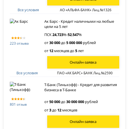
Все условия
АО «АЛЬФА-БАНК» Лиц.№1326
Ак Барс - Кредит наличными на любые
цели на 5 лет
ПСК
24
,
723
%-
52
,
547
%
от
30 000
до
5 000 000
рублей
223 отзыва
от
12
месяцев до
5
лет
Онлайн-заявка
Все условия
ПАО «АК БАРС» БАНК Лиц.№2590
Т-Банк (Тинькофф) - Кредит для развития
бизнеса в Т-Банке
от
50 000
до
30 000 000
рублей
801 отзыв
от
3
до
12
месяцев
Онлайн-заявка