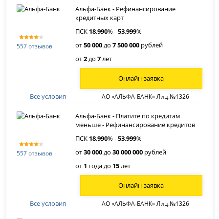
Альфа-Банк - Рефинансирование
кредитных карт
ПСК
18
,
990
% -
53
,
999
%
от
50 000
до
7 500 000
рублей
557 отзывов
от
2
до
7
лет
Онлайн-заявка
Все условия
АО «АЛЬФА-БАНК» Лиц.№1326
Альфа-Банк - Платите по кредитам
меньше - Рефинансирование кредитов
ПСК
18
,
990
% -
53
,
999
%
от
30 000
до
30 000 000
рублей
557 отзывов
от
1
года до
15
лет
Онлайн-заявка
Все условия
АО «АЛЬФА-БАНК» Лиц.№1326