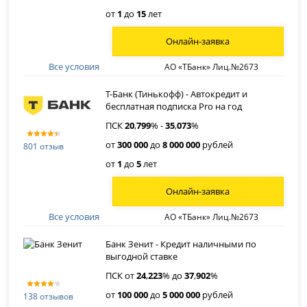
от
1
до
15
лет
Онлайн-заявка
Все условия
АО «ТБанк» Лиц.№2673
Т-Банк (Тинькофф) - Автокредит и
бесплатная подписка Pro на год
ПСК
20
,
799
% -
35
,
073
%
от
300 000
до
8 000 000
рублей
801 отзыв
от
1
до
5
лет
Онлайн-заявка
Все условия
АО «ТБанк» Лиц.№2673
Банк Зенит - Кредит наличными по
выгодной ставке
ПСК от
24
,
223
% до
37
,
902
%
от
100 000
до
5 000 000
рублей
138 отзывов