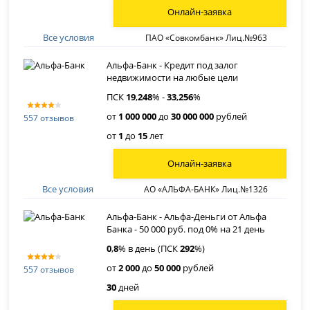
Онлайн-заявка
Все условия
ПАО «Совкомбанк» Лиц.№963
Альфа-Банк - Кредит под залог
недвижимости на любые цели
ПСК
19
,
248
% -
33
,
256
%
от
1 000 000
до
30 000 000
рублей
557 отзывов
от
1
до
15
лет
Онлайн-заявка
Все условия
АО «АЛЬФА-БАНК» Лиц.№1326
Альфа-Банк - Альфа-Деньги от Альфа
Банка - 50 000 руб. под 0% на 21 день
0
,
8
% в день (ПСК
292
%)
от
2 000
до
50 000
рублей
557 отзывов
30
дней