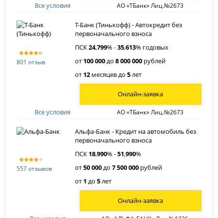
Все условия
АО «ТБанк» Лиц.№2673
Т-Банк (Тинькофф) - Автокредит без
первоначального взноса
ПСК
24
,
799
% -
35
,
613
% годовых
от
100 000
до
8 000 000
рублей
801 отзыв
от
12
месяцев до
5
лет
Онлайн-заявка
Все условия
АО «ТБанк» Лиц.№2673
Альфа-Банк - Кредит на автомобиль без
первоначального взноса
ПСК
18
,
990
% -
51
,
990
%
от
50 000
до
7 500 000
рублей
557 отзывов
от
1
до
5
лет
Онлайн-заявка