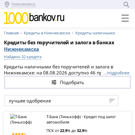
Нижнекамск
Главная
Кредиты в Нижнекамске
Кредиты наличными
Кредиты без поручителей и залога в банках
Нижнекамска
Найдено 32 кредита
Кредиты наличными без поручителей и залога в
Нижнекамске: на 08.08.2026 доступно 46 предложений с
...подробнее
мгновенным решением, суммами до 1 500 000 000
Подобрать
рублей, сроками от 1 дней до 30 лет и ПСК от 13.883%
до 69.53% годовых. Безопасное оформление через
официальные сайты банков Нижнекамска — выберите
лучшее одобрение
подходящий вариант без справок и подайте заявку
напрямую.
Т-Банк (Тинькофф) - Кредит под залог
автомобиля
ПСК от
22
,
9
% до
32
,
9
%