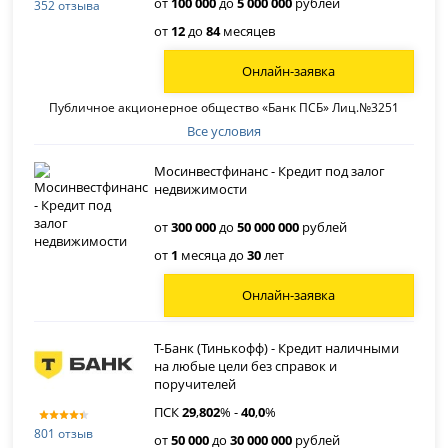
от
100 000
до
5 000 000
рублей
352 отзыва
от
12
до
84
месяцев
Онлайн-заявка
Публичное акционерное общество «Банк ПСБ» Лиц.№3251
Все условия
Мосинвестфинанс - Кредит под залог
недвижимости
от
300 000
до
50 000 000
рублей
от
1
месяца до
30
лет
Онлайн-заявка
Т-Банк (Тинькофф) - Кредит наличными
на любые цели без справок и
поручителей
ПСК
29
,
802
% -
40
,
0
%
801 отзыв
от
50 000
до
30 000 000
рублей