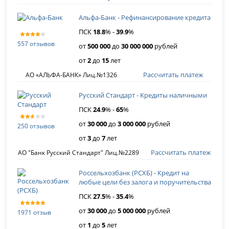
Альфа-Банк - Рефинансирование кредита
ПСК
18
.
8
% -
39
.
9
%
557 отзывов
от
500 000
до
30 000 000
рублей
от
2
до
15
лет
Рассчитать платеж
АО «АЛЬФА-БАНК» Лиц.№1326
Русский Стандарт - Кредиты наличными
ПСК
24
.
9
% -
65
%
от
30 000
до
3 000 000
рублей
250 отзывов
от
3
до
7
лет
Рассчитать платеж
АО "Банк Русский Стандарт" Лиц.№2289
Россельхозбанк (РСХБ) - Кредит на
любые цели без залога и поручительства
ПСК
27
.
5
% -
35
.
4
%
от
30 000
до
5 000 000
рублей
1971 отзыв
от
1
до
5
лет