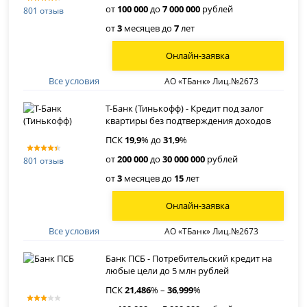
от
100 000
до
7 000 000
рублей
801 отзыв
от
3
месяцев до
7
лет
Онлайн-заявка
Все условия
АО «ТБанк» Лиц.№2673
Т-Банк (Тинькофф) - Кредит под залог
квартиры без подтверждения доходов
ПСК
19
,
9
% до
31
,
9
%
от
200 000
до
30 000 000
рублей
801 отзыв
от
3
месяцев до
15
лет
Онлайн-заявка
Все условия
АО «ТБанк» Лиц.№2673
Банк ПСБ - Потребительский кредит на
любые цели до 5 млн рублей
ПСК
21
,
486
% –
36
,
999
%