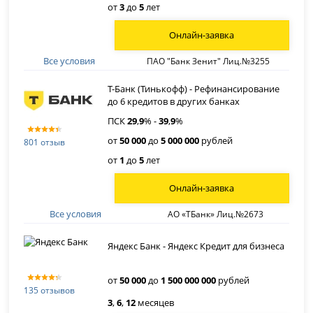
от
3
до
5
лет
Онлайн-заявка
Все условия
ПАО "Банк Зенит" Лиц.№3255
Т-Банк (Тинькофф) - Рефинансирование
до 6 кредитов в других банках
ПСК
29
,
9
% -
39
,
9
%
от
50 000
до
5 000 000
рублей
801 отзыв
от
1
до
5
лет
Онлайн-заявка
Все условия
АО «ТБанк» Лиц.№2673
Яндекс Банк - Яндекс Кредит для бизнеса
от
50 000
до
1 500 000 000
рублей
135 отзывов
3
,
6
,
12
месяцев