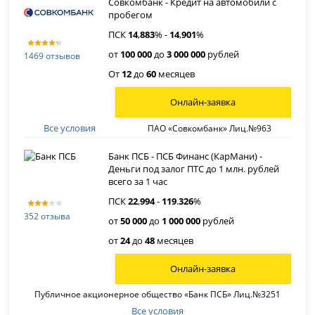
Совкомбанк - Кредит на автомобили с
пробегом
ПСК
14
,
883
% -
14
,
901
%
от
100 000
до
3 000 000
рублей
1469 отзывов
От
12
до
60
месяцев
Онлайн-заявка
Все условия
ПАО «Совкомбанк» Лиц.№963
Банк ПСБ - ПСБ Финанс (КарМани) -
Деньги под залог ПТС до 1 млн. рублей
всего за 1 час
ПСК
22
,
994
-
119
.
326
%
352 отзыва
от
50 000
до
1 000 000
рублей
от
24
до
48
месяцев
Онлайн-заявка
Публичное акционерное общество «Банк ПСБ» Лиц.№3251
Все условия