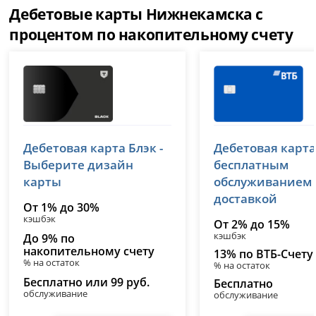
Дебетовые карты Нижнекамска с
процентом по накопительному счету
Т-Банк (Тинькофф)
ВТБ
Дебетовая карта Блэк -
Дебетовая карта
лицензия № 2673
лицензия № 1000
Выберите дизайн
бесплатным
карты
обслуживанием
доставкой
От 1% до 30%
кэшбэк
От 2% до 15%
кэшбэк
До 9% по
накопительному счету
13% по ВТБ-Счету
% на остаток
% на остаток
Бесплатно или 99 руб.
Бесплатно
обслуживание
обслуживание