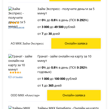
Займ Экспресс - получите деньги за 5
минут
от
0
% до
0
,
8
% в день (ПСК
0
-
292
%)
от
3 000
до
49 500
рублей
29 отзывов
от
7
до
30
дней
Онлайн-заявка
АО МКК Займ-Экспресс
Гранат - займ онлайн на карту за 10
минут
от
0
% до
0
,
8
% в день (ПСК
0
-
292
%
годовых)
63 отзыва
от
1 000
до
100 000
рублей
от
1
до
365
дней
Онлайн-заявка
ООО МКК «Алистар»
Займы МКК БериБеру - Онлайн на карту