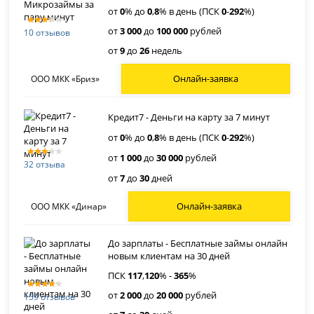
от
0
% до
0
,
8
% в день (ПСК
0
-
292
%)
от
3 000
до
100 000
рублей
10 отзывов
от
9
до
26
недель
Онлайн-заявка
ООО МКК «Бриз»
Кредит7 - Деньги на карту за 7 минут
от
0
% до
0
,
8
% в день (ПСК
0
-
292
%)
от
1 000
до
30 000
рублей
32 отзыва
от
7
до
30
дней
Онлайн-заявка
ООО МКК «Динар»
До зарплаты - Бесплатные займы онлайн
новым клиентам на 30 дней
ПСК
117
,
120
% -
365
%
от
2 000
до
20 000
рублей
159 отзывов