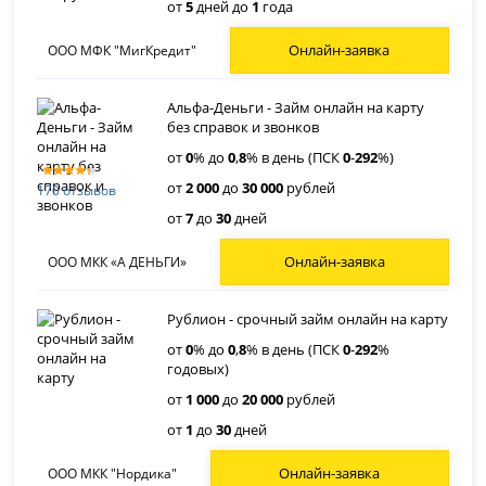
от
5
дней до
1
года
Онлайн-заявка
ООО МФК "МигКредит"
Альфа-Деньги - Займ онлайн на карту
без справок и звонков
от
0
% до
0
,
8
% в день (ПСК
0
-
292
%)
от
2 000
до
30 000
рублей
170 отзывов
от
7
до
30
дней
Онлайн-заявка
ООО МКК «А ДЕНЬГИ»
Рублион - срочный займ онлайн на карту
от
0
% до
0
,
8
% в день (ПСК
0
-
292
%
годовых)
от
1 000
до
20 000
рублей
от
1
до
30
дней
Онлайн-заявка
ООО МКК "Нордика"