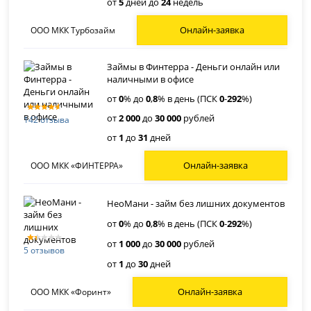
от
5
дней до
24
недель
Онлайн-заявка
ООО МКК Турбозайм
Займы в Финтерра - Деньги онлайн или
наличными в офисе
от
0
% до
0
,
8
% в день (ПСК
0
-
292
%)
от
2 000
до
30 000
рублей
142 отзыва
от
1
до
31
дней
Онлайн-заявка
ООО МКК «ФИНТЕРРА»
НеоМани - займ без лишних документов
от
0
% до
0
,
8
% в день (ПСК
0
-
292
%)
от
1 000
до
30 000
рублей
5 отзывов
от
1
до
30
дней
Онлайн-заявка
ООО МКК «Форинт»