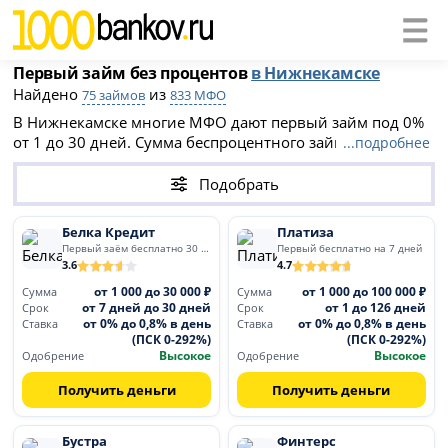
Первый займ без процентов
в Нижнекамске
Найдено
из
75 займов
833 МФО
В Нижнекамске многие МФО дают первый займ под 0%
от 1 до 30 дней. Сумма беспроцентного займа от 100 до
...подробнее
30 000 рублей. После льготного периода ставки
составляют до 0.8% в день (ПСК до 292%). Оформите
Подобрать
микрозайм без переплат при первом обращении.
Белка Кредит
Платиза
Первый заём бесплатно 30 дней
Первый бесплатно на 7 дней
3.6
4.7
от 1 000 до 30 000 ₽
от 1 000 до 100 000 ₽
Сумма
Сумма
от 7 дней до 30 дней
от 1 до 126 дней
Срок
Срок
от 0% до 0,8% в день
от 0% до 0,8% в день
Ставка
Ставка
(ПСК 0-292%)
(ПСК 0-292%)
Высокое
Высокое
Одобрение
Одобрение
Получить деньги
Получить деньги
Бустра
Финтерс