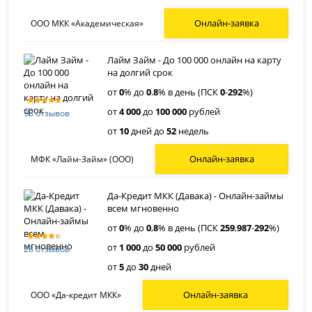
Онлайн-заявка
ООО МКК «Академическая»
Лайм Займ - До 100 000 онлайн на карту
на долгий срок
от
0
% до
0
.
8
% в день (ПСК
0
-
292
%)
от
4 000
до
100 000
рублей
98 отзывов
от
10
дней до
52
недель
Онлайн-заявка
МФК «Лайм-Займ» (ООО)
Да-Кредит МКК (Давака) - Онлайн-займы
всем мгновенно
от
0
% до
0
,
8
% в день (ПСК
259
,
987
-
292
%)
от
1 000
до
50 000
рублей
28 отзывов
от
5
до
30
дней
Онлайн-заявка
ООО «Да-кредит МКК»