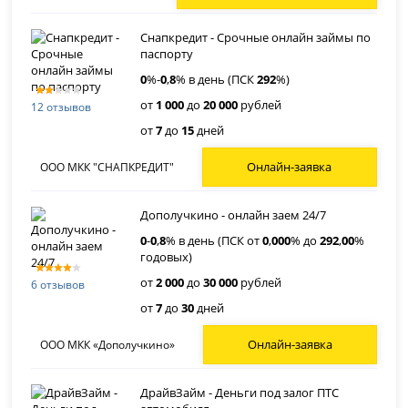
Снапкредит - Срочные онлайн займы по
паспорту
0
%-
0
,
8
% в день (ПСК
292
%)
от
1 000
до
20 000
рублей
12 отзывов
от
7
до
15
дней
Онлайн-заявка
ООО МКК "СНАПКРЕДИТ"
Дополучкино - онлайн заем 24/7
0
-
0
,
8
% в день (ПСК от
0
,
000
% до
292
,
00
%
годовых)
от
2 000
до
30 000
рублей
6 отзывов
от
7
до
30
дней
Онлайн-заявка
ООО МКК «Дополучкино»
ДрайвЗайм - Деньги под залог ПТС