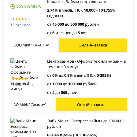
Каранга - Займы под залог авто
2
,
74
% в месяц, ПСК
10
,
000
-
104
,
755
%
годовых
от
45 000
до
500 000
рублей
19 отзывов
от
6
месяцев до
5
лет
Онлайн-заявка
ООО МКК "КАРАНГА"
Центр займов - Оформите онлайн займ в
течение 3 минут
от
0
% до
0
,
8
% в день (ПСК
0
-
292
%)
от
1 000
до
100 000
рублей
378 отзывов
от
4
до
365
дней
Онлайн-заявка
АО МФК "Саммит"
Лайк Мани - Экспресс-займы до 100 000
рублей
0
-
0
,
8
% в день (ПСК
0
-
292
%)