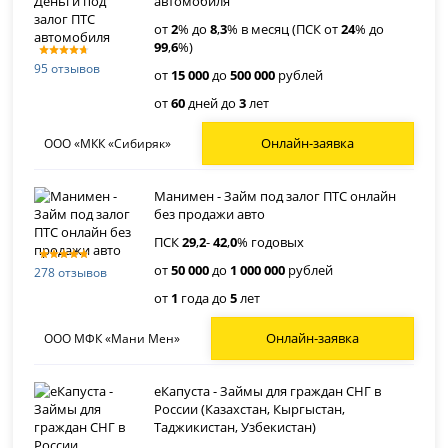
автомобиля
от
2
% до
8
,
3
% в месяц (ПСК от
24
% до
99
,
6
%)
95 отзывов
от
15 000
до
500 000
рублей
от
60
дней до
3
лет
Онлайн-заявка
ООО «МКК «Сибиряк»
Манимен - Займ под залог ПТС онлайн
без продажи авто
ПСК
29
,
2
-
42
,
0
% годовых
от
50 000
до
1 000 000
рублей
278 отзывов
от
1
года до
5
лет
Онлайн-заявка
ООО МФК «Мани Мен»
еКапуста - Займы для граждан СНГ в
России (Казахстан, Кыргыстан,
Таджикистан, Узбекистан)