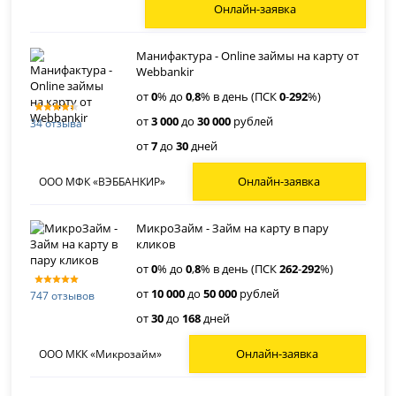
Онлайн-заявка
Манифактура - Online займы на карту от
Webbankir
от
0
% до
0
,
8
% в день (ПСК
0
-
292
%)
от
3 000
до
30 000
рублей
34 отзыва
от
7
до
30
дней
Онлайн-заявка
ООО МФК «ВЭББАНКИР»
МикроЗайм - Займ на карту в пару
кликов
от
0
% до
0
,
8
% в день (ПСК
262
-
292
%)
от
10 000
до
50 000
рублей
747 отзывов
от
30
до
168
дней
Онлайн-заявка
ООО МКК «Микрозайм»