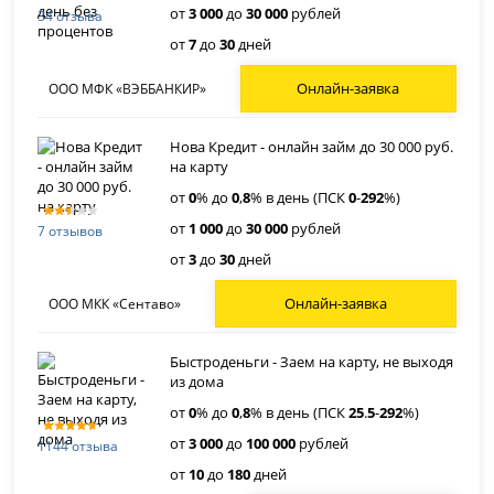
от
3 000
до
30 000
рублей
34 отзыва
от
7
до
30
дней
Онлайн-заявка
ООО МФК «ВЭББАНКИР»
Нова Кредит - онлайн займ до 30 000 руб.
на карту
от
0
% до
0
,
8
% в день (ПСК
0
-
292
%)
от
1 000
до
30 000
рублей
7 отзывов
от
3
до
30
дней
Онлайн-заявка
ООО МКК «Сентаво»
Быстроденьги - Заем на карту, не выходя
из дома
от
0
% до
0
,
8
% в день (ПСК
25
.
5
-
292
%)
от
3 000
до
100 000
рублей
1144 отзыва
от
10
до
180
дней