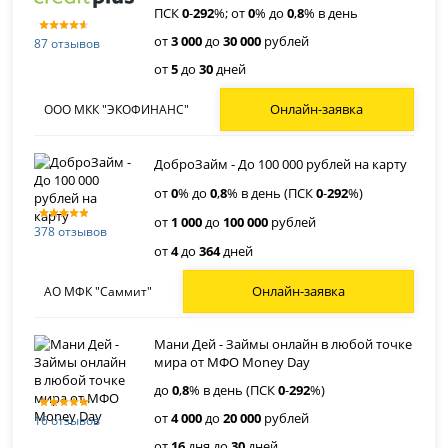
ПСК
0
-
292
%; от
0
% до
0
,
8
% в день
от
3 000
до
30 000
рублей
87 отзывов
от
5
до
30
дней
Онлайн-заявка
ООО МКК "ЭКОФИНАНС"
ДоброЗайм - До 100 000 рублей на карту
от
0
% до
0
,
8
% в день (ПСК
0
-
292
%)
от
1 000
до
100 000
рублей
378 отзывов
от
4
до
364
дней
Онлайн-заявка
АО МФК "Саммит"
Мани Дей - Займы онлайн в любой точке
мира от МФО Money Day
до
0
,
8
% в день (ПСК
0
-
292
%)
от
4 000
до
20 000
рублей
16 отзывов
от
16
дня до
30
дней