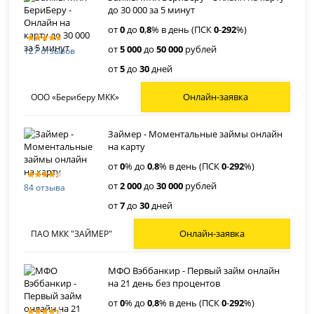
до 30 000 за 5 минут
от
0
до
0
,
8
% в день (ПСК
0
-
292
%)
от
5 000
до
50 000
рублей
127 отзывов
от
5
до
30
дней
Онлайн-заявка
ООО «Бериберу МКК»
Займер - Моментальные займы онлайн
на карту
от
0
% до
0
,
8
% в день (ПСК
0
-
292
%)
от
2 000
до
30 000
рублей
84 отзыва
от
7
до
30
дней
Онлайн-заявка
ПАО МКК "ЗАЙМЕР"
МФО Вэббанкир - Первый займ онлайн
на 21 день без процентов
от
0
% до
0
,
8
% в день (ПСК
0
-
292
%)