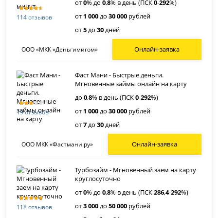
от
0
% до
0
,
8
% в день (ПСК
0
-
292
%)
от
1 000
до
30 000
рублей
114 отзывов
от
5
до
30
дней
Онлайн-заявка
ООО «МКК «Деньгимигом»
Фаст Мани - Быстрые деньги.
Мгновенные займы онлайн на карту
до
0
,
8
% в день (ПСК
0
-
292
%)
от
1 000
до
30 000
рублей
19 отзывов
от
7
до
30
дней
Онлайн-заявка
ООО МКК «Фастмани.ру»
Турбозайм - Мгновенный заем на карту
круглосуточно
от
0
% до
0
,
8
% в день (ПСК
286
,
4
-
292
%)
от
3 000
до
50 000
рублей
118 отзывов