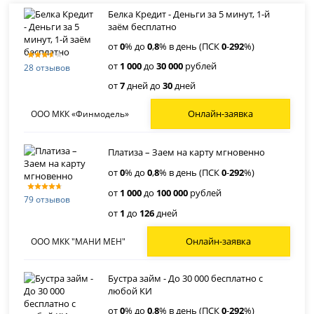
Белка Кредит - Деньги за 5 минут, 1-й
заём бесплатно
от
0
% до
0
,
8
% в день (ПСК
0
-
292
%)
от
1 000
до
30 000
рублей
28 отзывов
от
7
дней до
30
дней
Онлайн-заявка
ООО МКК «Финмодель»
Платиза – Заем на карту мгновенно
от
0
% до
0
,
8
% в день (ПСК
0
-
292
%)
от
1 000
до
100 000
рублей
79 отзывов
от
1
до
126
дней
Онлайн-заявка
ООО МКК "МАНИ МЕН"
Бустра займ - До 30 000 бесплатно с
любой КИ
от
0
% до
0
,
8
% в день (ПСК
0
-
292
%)