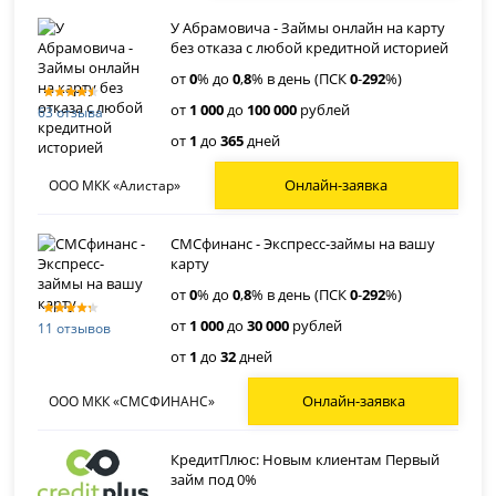
У Абрамовича - Займы онлайн на карту
без отказа с любой кредитной историей
от
0
% до
0
,
8
% в день (ПСК
0
-
292
%)
от
1 000
до
100 000
рублей
63 отзыва
от
1
до
365
дней
Онлайн-заявка
ООО МКК «Алистар»
СМСфинанс - Экспресс-займы на вашу
карту
от
0
% до
0
,
8
% в день (ПСК
0
-
292
%)
от
1 000
до
30 000
рублей
11 отзывов
от
1
до
32
дней
Онлайн-заявка
ООО МКК «СМСФИНАНС»
КредитПлюс: Новым клиентам Первый
займ под 0%