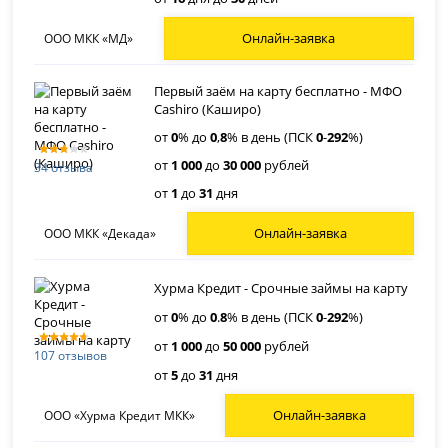
Онлайн-заявка
ООО МКК «МД»
Первый заём на карту бесплатно - МФО
Cashiro (Каширо)
от
0
% до
0
,
8
% в день (ПСК
0
-
292
%)
от
1 000
до
30 000
рублей
34 отзыва
от
1
до
31
дня
Онлайн-заявка
ООО МКК «Декада»
Хурма Кредит - Срочные займы на карту
от
0
% до
0
.
8
% в день (ПСК
0
-
292
%)
от
1 000
до
50 000
рублей
107 отзывов
от
5
до
31
дня
Онлайн-заявка
ООО «Хурма Кредит МКК»