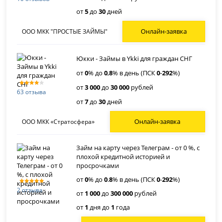
от
5
до
30
дней
Онлайн-заявка
ООО МКК "ПРОСТЫЕ ЗАЙМЫ"
Юкки - Займы в Ykki для граждан СНГ
от
0
% до
0
,
8
% в день (ПСК
0
-
292
%)
от
3 000
до
30 000
рублей
63 отзыва
от
7
до
30
дней
Онлайн-заявка
ООО МКК «Стратосфера»
Займ на карту через Телеграм - от 0 %, с
плохой кредитной историей и
просрочками
от
0
% до
0
.
8
% в день (ПСК
0
-
292
%)
2 отзыва
от
1 000
до
300 000
рублей
от
1
дня до
1
года