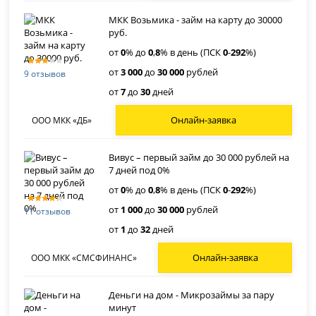
МКК Возьмика - займ на карту до 30000
руб.
от
0
% до
0
,
8
% в день (ПСК
0
-
292
%)
от
3 000
до
30 000
рублей
9 отзывов
от
7
до
30
дней
Онлайн-заявка
ООО МКК «ДБ»
Вивус – первый займ до 30 000 рублей на
7 дней под 0%
от
0
% до
0
,
8
% в день (ПСК
0
-
292
%)
от
1 000
до
30 000
рублей
11 отзывов
от
1
до
32
дней
Онлайн-заявка
ООО МКК «СМСФИНАНС»
Деньги на дом - Микрозаймы за пару
минут