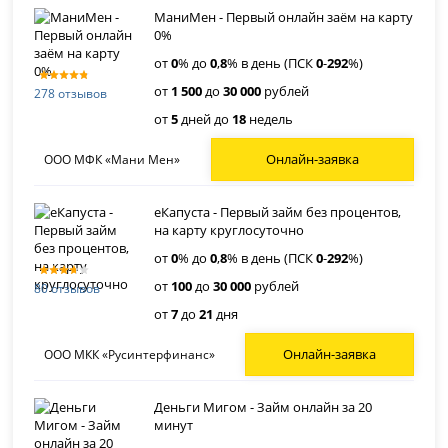
МаниМен - Первый онлайн заём на карту
0%
от
0
% до
0
,
8
% в день (ПСК
0
-
292
%)
от
1 500
до
30 000
рублей
278 отзывов
от
5
дней до
18
недель
Онлайн-заявка
ООО МФК «Мани Мен»
еКапуста - Первый займ без процентов,
на карту круглосуточно
от
0
% до
0
,
8
% в день (ПСК
0
-
292
%)
от
100
до
30 000
рублей
80 отзывов
от
7
до
21
дня
Онлайн-заявка
ООО МКК «Русинтерфинанс»
Деньги Мигом - Займ онлайн за 20
минут