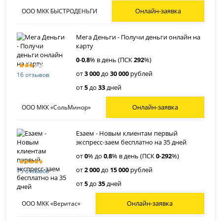
Онлайн-заявка
ООО МКК БЫСТРОДЕНЬГИ
Мега Деньги - Получи деньги онлайн на
карту
0
-
0
,
8
% в день (ПСК
292
%)
от
3 000
до
30 000
рублей
16 отзывов
от
5
до
33
дней
Онлайн-заявка
ООО МКК «СольМинор»
Езаем - Новым клиентам первый
экспресс-заем бесплатно на 35 дней
от
0
% до
0
,
8
% в день (ПСК
0
-
292
%)
от
2 000
до
15 000
рублей
75 отзывов
от
5
до
35
дней
Онлайн-заявка
ООО МКК «Веритас»