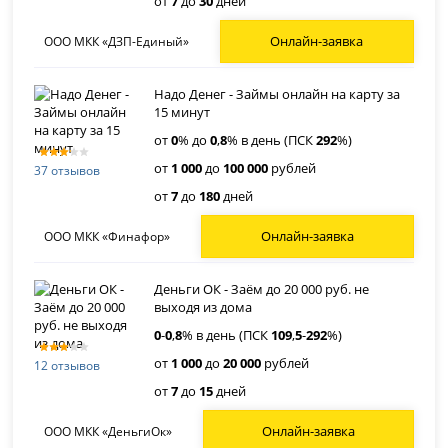
от
7
до
30
дней
Онлайн-заявка
ООО МКК «ДЗП-Единый»
Надо Денег - Займы онлайн на карту за
15 минут
от
0
% до
0
,
8
% в день (ПСК
292
%)
от
1 000
до
100 000
рублей
37 отзывов
от
7
до
180
дней
Онлайн-заявка
ООО МКК «Финафор»
Деньги ОК - Заём до 20 000 руб. не
выходя из дома
0
-
0
,
8
% в день (ПСК
109
,
5
-
292
%)
от
1 000
до
20 000
рублей
12 отзывов
от
7
до
15
дней
Онлайн-заявка
ООО МКК «ДеньгиОк»