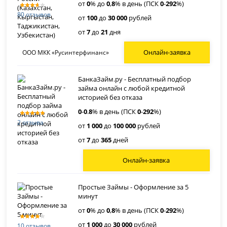
от
0
% до
0
,
8
% в день (ПСК
0
-
292
%)
80 отзывов
от
100
до
30 000
рублей
от
7
до
21
дня
Онлайн-заявка
ООО МКК «Русинтерфинанс»
БанкаЗайм.ру - Бесплатный подбор
займа онлайн с любой кредитной
историей без отказа
0
-
0
.
8
% в день (ПСК
0
-
292
%)
2 отзыва
от
1 000
до
100 000
рублей
от
7
до
365
дней
Онлайн-заявка
Простые Займы - Оформление за 5
минут
от
0
% до
0
,
8
% в день (ПСК
0
-
292
%)
от
1 000
до
30 000
рублей
10 отзывов