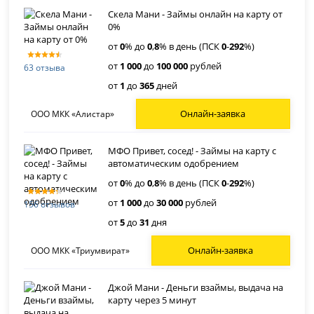
Скела Мани - Займы онлайн на карту от
0%
от
0
% до
0
,
8
% в день (ПСК
0
-
292
%)
от
1 000
до
100 000
рублей
63 отзыва
от
1
до
365
дней
Онлайн-заявка
ООО МКК «Алистар»
МФО Привет, сосед! - Займы на карту с
автоматическим одобрением
от
0
% до
0
,
8
% в день (ПСК
0
-
292
%)
от
1 000
до
30 000
рублей
156 отзывов
от
5
до
31
дня
Онлайн-заявка
ООО МКК «Триумвират»
Джой Мани - Деньги взаймы, выдача на
карту через 5 минут