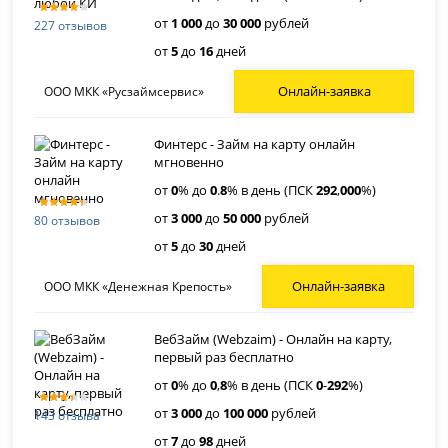
от
1 000
до
30 000
рублей
227 отзывов
от
5
до
16
дней
Онлайн-заявка
ООО МКК «Русзаймсервис»
Финтерс - Займ на карту онлайн
мгновенно
от
0
% до
0
.
8
% в день (ПСК
292
,
000
%)
от
3 000
до
50 000
рублей
80 отзывов
от
5
до
30
дней
Онлайн-заявка
ООО МКК «Денежная Крепость»
ВебЗайм (Webzaim) - Онлайн на карту,
первый раз бесплатно
от
0
% до
0
,
8
% в день (ПСК
0
-
292
%)
от
3 000
до
100 000
рублей
143 отзыва
от
7
до
98
дней