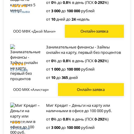
от
0
% до
0
,
8
% в день (ПСК
0
-
292
%)
от
3 000
до
100 000
рублей
103 отзыва
от
10
дней до
24
недель
Онлайн-заявка
ООО МФК «Джой Мани»
Занимательные финансы - Займы
онлайн на карту, первый без процентов
от
0
% до
0
,
8
% в день (ПСК
0
-
292
%)
от
1 000
до
100 000
рублей
63 отзыва
от
10
до
365
дней
Онлайн-заявка
ООО МКК «Алистар»
Миг Кредит – Деньги на карту или
наличными в офисе до 100 000 руб.
от
0
% до
0
,
8
% в день (ПСК
0
-
292
%)
от
3 000
до
100 000
рублей
37 отзывов