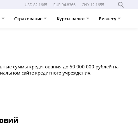
USD 82.1665
EUR 94.8366
CNY 12.1655
и
Страхование
Курсы валют
Бизнесу
альные суммы кредитования до 50 000 000 рублей на
циальном сайте кредитного учреждения.
ловий