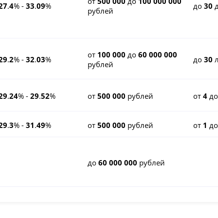
от
500 000
до
100 000 000
27
.
4
% -
33
.
09
%
до
30
д
рублей
от
100 000
до
60 000 000
29
.
2
% -
32
.
03
%
до
30
л
рублей
29
.
24
% -
29
.
52
%
от
500 000
рублей
от
4
д
29
.
3
% -
31
.
49
%
от
500 000
рублей
от
1
д
до
60 000 000
рублей