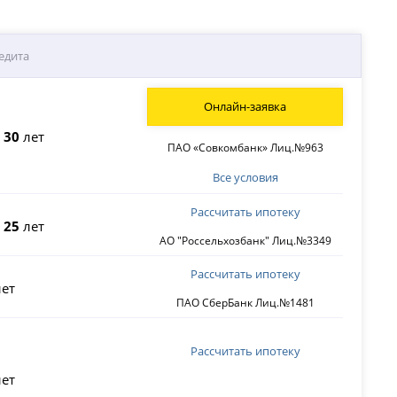
едита
Онлайн-заявка
о
30
лет
ПАО «Совкомбанк» Лиц.№963
Все условия
Рассчитать ипотеку
о
25
лет
АО "Россельхозбанк" Лиц.№3349
Рассчитать ипотеку
ет
ПАО СберБанк Лиц.№1481
Рассчитать ипотеку
ет