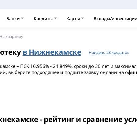
Банки
Кредиты
Карты
Вклады/инвестици
На квартиру
потеку
в Нижнекамске
Найдено 28 кредитов
камске – ПСК 16.956% - 24.849%, сроки до 30 лет и максим
ний, выберите подходящее и подайте заявку онлайн на офи
жнекамске - рейтинг и сравнение ус