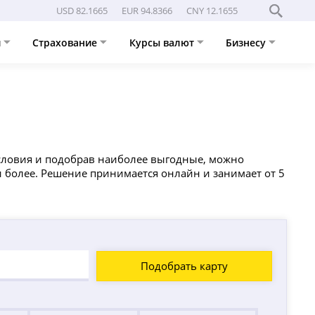
USD 82.1665
EUR 94.8366
CNY 12.1655
и
Страхование
Курсы валют
Бизнесу
условия и подобрав наиболее выгодные, можно
 более. Решение принимается онлайн и занимает от 5
Подобрать карту