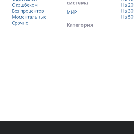
система
С кэшбеком
На 20
Без процентов
На 30
МИР
Моментальные
На 50
Срочно
Категория