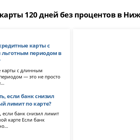
карты 120 дней без процентов в Ни
кредитные карты с
 льготным периодом в
у
 карты с длинным
периодом — это не просто
..
ть, если банк снизил
й лимит по карте?
, если банк снизил лимит
арте Если банк
о...