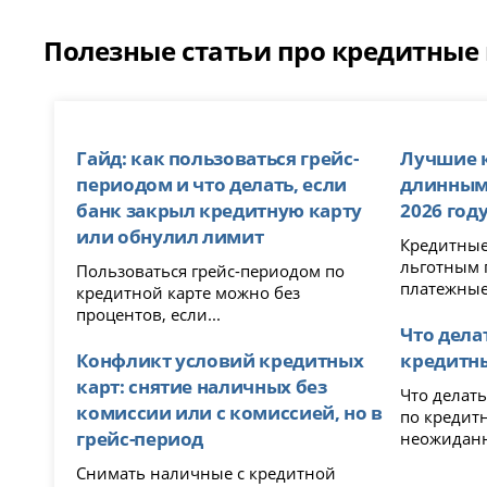
Полезные статьи про кредитные 
Гайд: как пользоваться грейс-
Лучшие 
периодом и что делать, если
длинным
банк закрыл кредитную карту
2026 год
или обнулил лимит
Кредитные
льготным 
Пользоваться грейс-периодом по
платежные.
кредитной карте можно без
процентов, если...
Что дела
Конфликт условий кредитных
кредитны
карт: снятие наличных без
Что делать
комиссии или с комиссией, но в
по кредитной к
грейс-период
неожиданн
Снимать наличные с кредитной