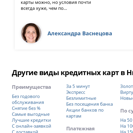
карты можно, но условия почти
всегда хуже, чем по...
Александра Васнецова
Другие виды кредитных карт в 
Преимущества
За 5 минут
Золо
Экспресс
Вирт
Без годового
Безлимитные
Новы
обслуживания
Без посещения банка
Снятие без %
Акции банков по
По с
Самые выгодные
картам
Лучшие кредитки
На 50
С онлайн-заявкой
На 10
Платежная
С доставкой
На 15