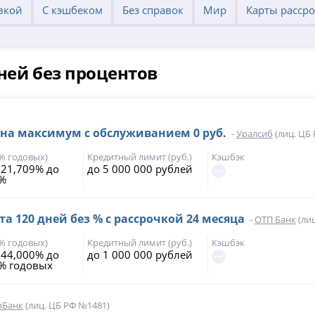
вкой
С кэшбеком
Без справок
Мир
Карты расср
ней без процентов
 на максимум с обслуживанием 0 руб.
-
Уралсиб
(лиц. ЦБ
(% годовых)
Кредитный лимит (руб.)
Кэшбэк
 21,709% до
до 5 000 000 рублей
7%
а 120 дней без % с рассрочкой 24 месяца
-
ОТП Банк
(ли
(% годовых)
Кредитный лимит (руб.)
Кэшбэк
 44,000% до
до 1 000 000 рублей
% годовых
рБанк
(лиц. ЦБ РФ №1481)