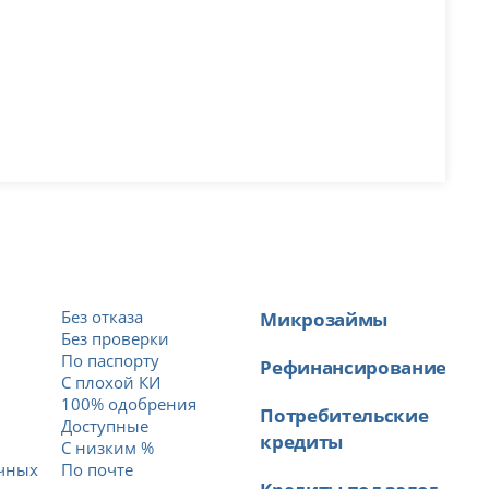
Без отказа
Микрозаймы
Без проверки
По паспорту
Рефинансирование
С плохой КИ
100% одобрения
Потребительские
Доступные
кредиты
й
С низким %
ичных
По почте
Кредиты под залог