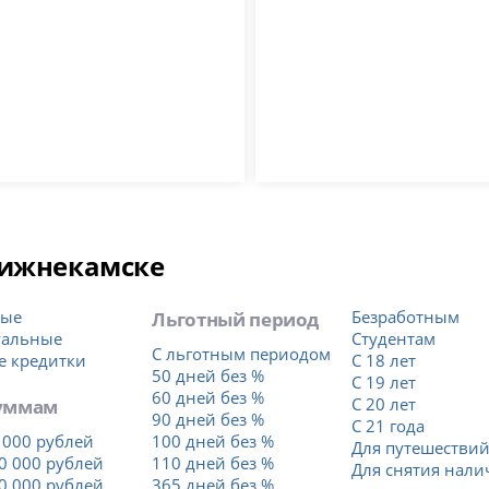
Нижнекамске
тые
Льготный период
Безработным
уальные
Студентам
С льготным периодом
е кредитки
С 18 лет
50 дней без %
С 19 лет
60 дней без %
уммам
С 20 лет
90 дней без %
С 21 года
 000 рублей
100 дней без %
Для путешестви
0 000 рублей
110 дней без %
Для снятия нал
0 000 рублей
365 дней без %